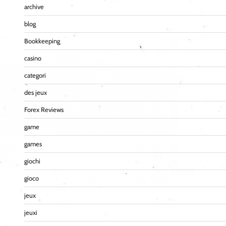
archive
blog
Bookkeeping
casino
categori
des jeux
Forex Reviews
game
games
giochi
gioco
jeux
jeuxi