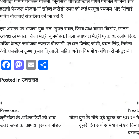
भैरोंगढ़ी पम्पिंग पेयजल योजना, जूनीसेरा चौबट्टाखाल पंपिंग पेयजल योजना और
हलूणी पेयजल योजनाओं सहित करोड़ों रुपए की कई प्रमुख पेयजल और सिंचाई
पंपिंग योजनाएं संचालित की जा रही हैं।
इस अवसर पर भाजपा युवा नेता सुयश रावत, जिलाध्यक्ष कमल किशोर, मण्डल
अध्यक्ष ओमपाल, जिला मंत्री बृजमोहन, जिला उपाध्यक्ष मैत्री प्रकाश, दलीप सिंह,
शक्ति केन्द्र संयोजक स्वराज बौखण्डी, प्रधान विनोद जोशी, बचन सिंह, निर्मला
देवी, एसडीएम कृष्ण कुमार त्रिपाठी, सहित अनेक विभागीय अधिकारी मौजूद थे।
Facebook
Mastodon
Email
Share
Posted in
उत्तराखंड
Post
Previous:
Next:
navigation
श्रीलंका के अधिकारियों को भाया
गौला पुल के नीचे डूबे युवक का SDRF ने
उत्तराखण्ड का आपदा प्रबंधन माॅडल
दूसरे दिन सर्च अभियान में शव किया
बरामद