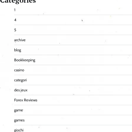
Categories
1
4
5
archive
blog
Bookkeeping
casino
categori
des jeux
Forex Reviews
game
games
giochi