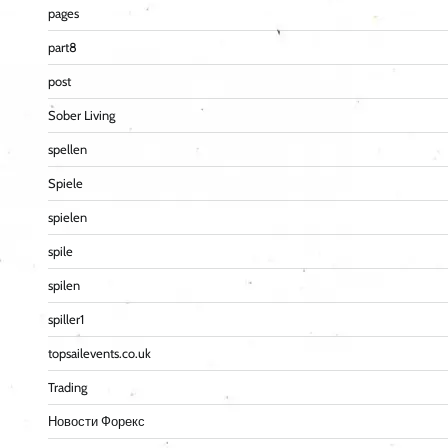
pages
part8
post
Sober Living
spellen
Spiele
spielen
spile
spilen
spiller1
topsailevents.co.uk
Trading
Новости Форекс