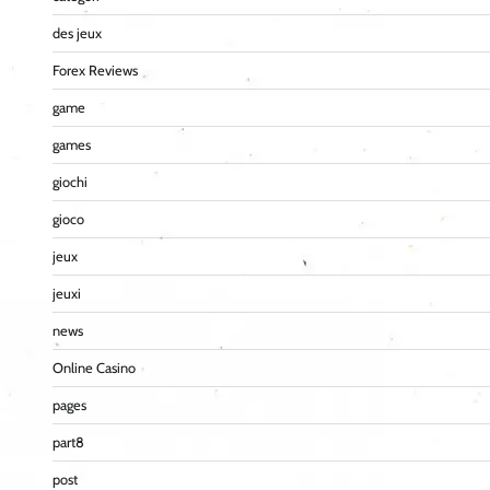
des jeux
Forex Reviews
game
games
giochi
gioco
jeux
jeuxi
news
Online Casino
pages
part8
post