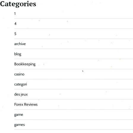
Categories
1
4
5
archive
blog
Bookkeeping
casino
categori
des jeux
Forex Reviews
game
games