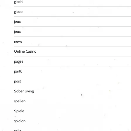
giochi
gioco
jeux
jeuxi
news
Online Casino
pages
part8
post
Sober Living
spellen
Spiele
spielen
spile