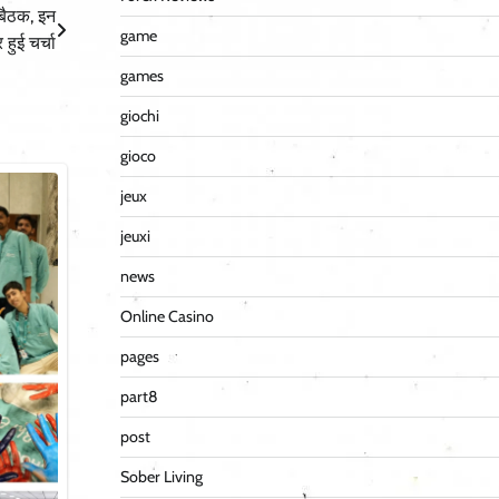
 बैठक, इन
game
पर हुई चर्चा
games
giochi
gioco
jeux
jeuxi
news
Online Casino
pages
part8
post
Sober Living