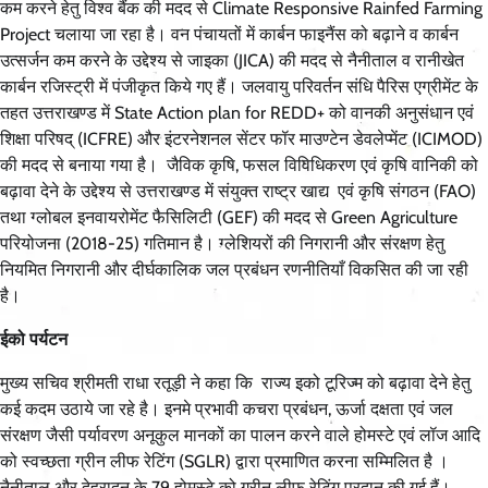
कम करने हेतु विश्व बैंक की मदद से Climate Responsive Rainfed Farming
Project चलाया जा रहा है। वन पंचायतों में कार्बन फाइनैंस को बढ़ाने व कार्बन
उत्सर्जन कम करने के उद्देश्य से जाइका (JICA) की मदद से नैनीताल व रानीखेत
कार्बन रजिस्ट्री में पंजीकृत किये गए हैं। जलवायु परिवर्तन संधि पैरिस एग्रीमेंट के
तहत उत्तराखण्ड में State Action plan for REDD+ को वानकी अनुसंधान एवं
शिक्षा परिषद् (ICFRE) और इंटरनेशनल सेंटर फॉर माउण्टेन डेवलेप्मेंट (ICIMOD)
की मदद से बनाया गया है। जैविक कृषि, फसल विविधिकरण एवं कृषि वानिकी को
बढ़ावा देने के उ‌द्देश्य से उत्तराखण्ड में संयुक्त राष्ट्र खाद्य एवं कृषि संगठन (FAO)
तथा ग्लोबल इनवायरोमेंट फैसिलिटी (GEF) की मदद से Green Agriculture
परियोजना (2018-25) गतिमान है। ग्लेशियरों की निगरानी और संरक्षण हेतु
नियमित निगरानी और दीर्घकालिक जल प्रबंधन रणनीतियाँ विकसित की जा रही
है।
ईको पर्यटन
मुख्य सचिव श्रीमती राधा रतूड़ी ने कहा कि राज्य इको टूरिज्म को बढ़ावा देने हेतु
कई कदम उठाये जा रहे है। इनमे प्रभावी कचरा प्रबंधन, ऊर्जा दक्षता एवं जल
संरक्षण जैसी पर्यावरण अनूकुल मानकों का पालन करने वाले होमस्टे एवं लॉज आदि
को स्वच्छता ग्रीन लीफ रेटिंग (SGLR) द्वारा प्रमाणित करना सम्मिलित है ।
नैनीताल और देहरादून के 79 होमस्टे को ग्रीन लीफ रेटिंग प्रदान की गई हैं।