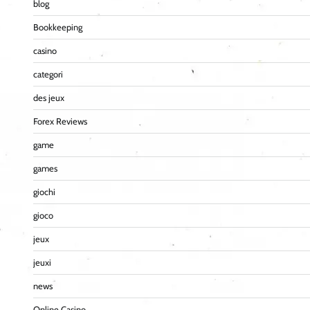
blog
Bookkeeping
casino
categori
des jeux
Forex Reviews
game
games
giochi
gioco
jeux
jeuxi
news
Online Casino