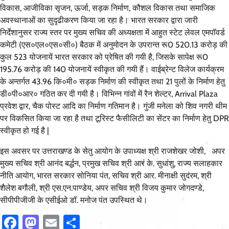
विकास, आजीविका सृजन, ऊर्जा, सड़क निर्माण, कौशल विकास तथा समाजिक
अवस्थानाओं का सुदृढीकरण किया जा रहा है। भारत सरकार द्वारा जारी
निर्देशानुसर राज्य स्तर पर मुख्य सचिव की अध्यक्षता में आहुत स्टेट लेवल एमपॉवर्ड
कमेटी (एस०एल०एस०सी०) बैठक में अनुमोदन के उपरान्त रू0 520.13 करोड़ की
कुल 523 योजनायें भारत सरकार को प्रेषित की गयी है, जिसके सापेक्ष रू0
195.76 करोड़ की 140 योजनायें स्वीकृत की गयी हैं। वाईब्रेन्ट विलेज कार्यक्रम
के अन्तर्गत 43.96 कि०मी० सड़क निर्माण की स्वीकृत तथा 21 पुलों के निर्माण हेतु
डी०पी०आर० गठित कर दी गयी है। विभिन्न गांवों में रैन शेल्टर, Arrival Plaza
प्रवेश द्वार, चैक पोस्ट आदि का निर्माण गतिमान है। गुंजी मनेला को शिव नगरी थीम
पर विकसित किया जा रहा है तथा टूरिस्ट फैसीलिटी का सेंटर का निर्माण हेतु DPR
स्वीकृत हो गई है |
इस अवसर पर उत्तराखण्ड के सेतु आयोग के उपाध्यक्ष श्री राजशेखर जोशी, अपर
मुख्य सचिव श्री आनंद बर्द्धन, प्रमुख सचिव श्री आरं के. सुधांशु, राज्य सलाहकार
नीति आयोग, भारत सरकार सोनिया पंत, सचिव श्री आर. मीनाक्षी सुदंरम, श्री
शैलेश बगौली, श्री एस.एन.पाण्डेय, अपर सचिव श्री विजय कुमार जोगदण्डे,
सीपीपीजीजी के एसीईओ डॉ. मनोज पंत उपस्थित थे।
Facebook
Mastodon
Email
Share