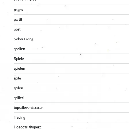
pages
part8
post
Sober Living
spellen
Spiele
spielen
spile
spilen
spiller1
topsailevents.co.uk
Trading
Новости Форекс