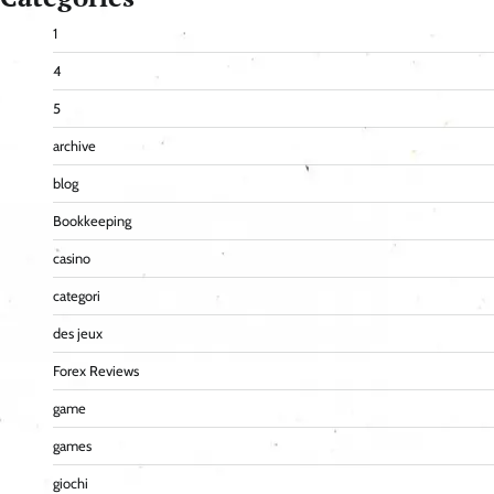
1
4
5
archive
blog
Bookkeeping
casino
categori
des jeux
Forex Reviews
game
games
giochi