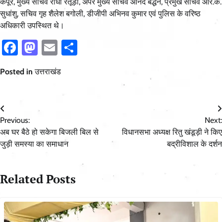
कपूर, मुख्य सचिव राधा रतूड़ी, अपर मुख्य सचिव आनंद बर्द्धन, प्रमुख सचिव आर.के.
सुधांशु, सचिव गृह शैलेश बगोली, डीजीपी अभिनव कुमार एवं पुलिस के वरिष्ठ
अधिकारी उपस्थित थे।
Facebook
Mastodon
Email
Share
Posted in
उत्तराखंड
Post
Previous:
Next:
navigation
अब घर बैठे हो सकेगा बिजली बिल से
विधानसभा अध्यक्ष रितु खंडूड़ी ने किए
जुड़ी समस्या का समाधान
बद्रीविशाल के दर्शन
Related Posts