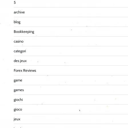
5
archive
blog
Bookkeeping
casino
categori
des jeux
Forex Reviews
game
games
giochi
gioco
jeux