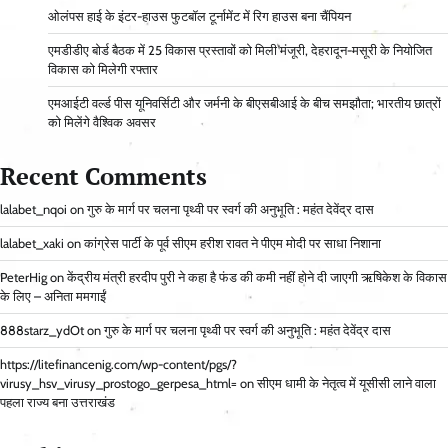
ओलंपस हाई के इंटर-हाउस फुटबॉल टूर्नामेंट में रिग हाउस बना चैंपियन
एमडीडीए बोर्ड बैठक में 25 विकास प्रस्तावों को मिली मंजूरी, देहरादून-मसूरी के नियोजित
विकास को मिलेगी रफ्तार
एमआईटी वर्ल्ड पीस यूनिवर्सिटी और जर्मनी के बीएसबीआई के बीच समझौता; भारतीय छात्रों
को मिलेंगे वैश्विक अवसर
Recent Comments
lalabet_nqoi
on
गुरु के मार्ग पर चलना पृथ्वी पर स्वर्ग की अनुभूति : महंत देवेंद्र दास
lalabet_xaki
on
कांग्रेस पार्टी के पूर्व सीएम हरीश रावत ने पीएम मोदी पर साधा निशाना
PeterHig
on
केंद्रीय मंत्री हरदीप पुरी ने कहा है फंड की कमी नहीं होने दी जाएगी ऋषिकेश के विकास
के लिए – अनिता ममगाईं
888starz_ydOt
on
गुरु के मार्ग पर चलना पृथ्वी पर स्वर्ग की अनुभूति : महंत देवेंद्र दास
https://litefinancenig.com/wp-content/pgs/?
virusy_hsv_virusy_prostogo_gerpesa_html=
on
सीएम धामी के नेतृत्व में यूसीसी लाने वाला
पहला राज्य बना उत्तराखंड