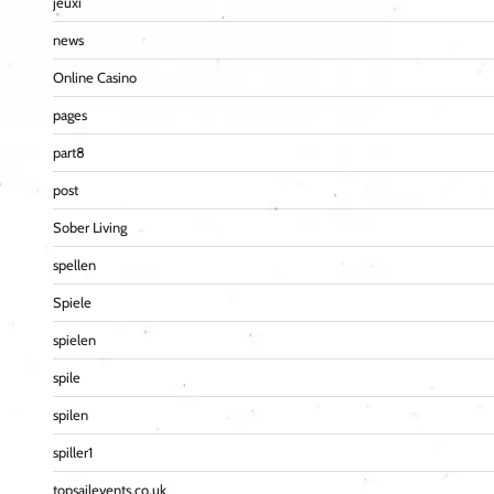
jeuxi
news
Online Casino
pages
part8
post
Sober Living
spellen
Spiele
spielen
spile
spilen
spiller1
topsailevents.co.uk