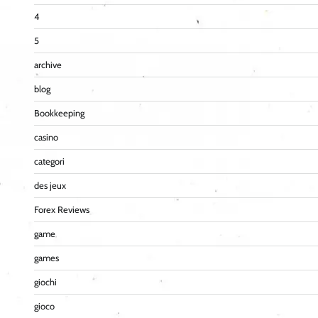
4
5
archive
blog
Bookkeeping
casino
categori
des jeux
Forex Reviews
game
games
giochi
gioco