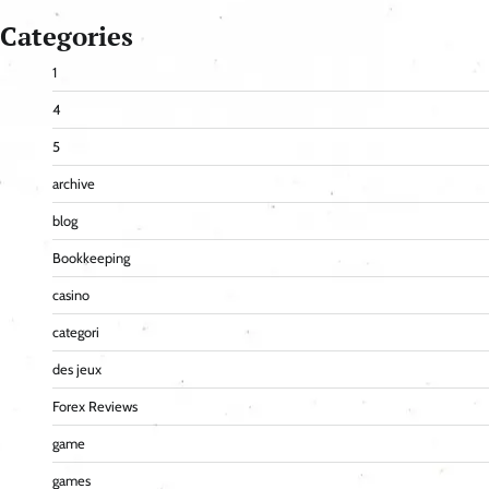
Categories
1
4
5
archive
blog
Bookkeeping
casino
categori
des jeux
Forex Reviews
game
games