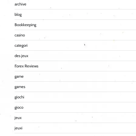
archive
blog
Bookkeeping
casino
categori
des jeux
Forex Reviews
game
games
giochi
gioco
jeux
jeuxi