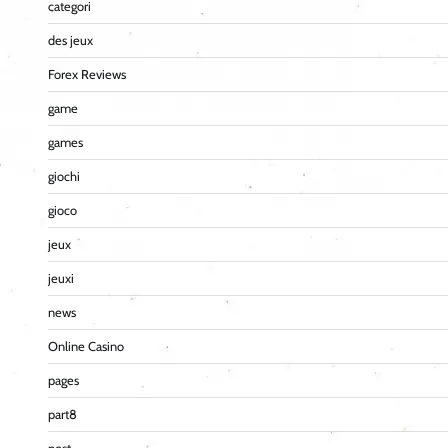
categori
des jeux
Forex Reviews
game
games
giochi
gioco
jeux
jeuxi
news
Online Casino
pages
part8