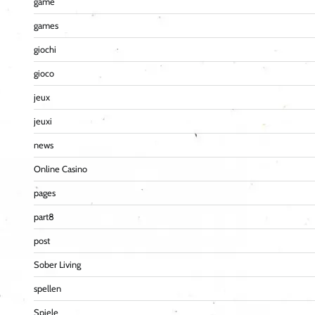
game
games
giochi
gioco
jeux
jeuxi
news
Online Casino
pages
part8
post
Sober Living
spellen
Spiele