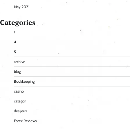
May 2021
Categories
1
4
5
archive
blog
Bookkeeping
casino
categori
des jeux
Forex Reviews