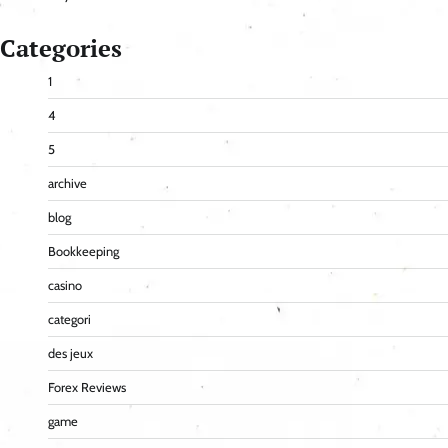
Categories
1
4
5
archive
blog
Bookkeeping
casino
categori
des jeux
Forex Reviews
game