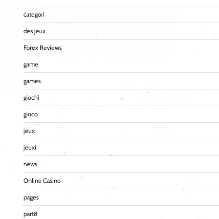
categori
des jeux
Forex Reviews
game
games
giochi
gioco
jeux
jeuxi
news
Online Casino
pages
part8