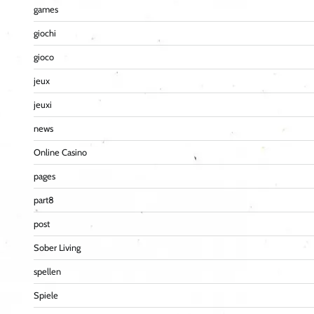
games
giochi
gioco
jeux
jeuxi
news
Online Casino
pages
part8
post
Sober Living
spellen
Spiele