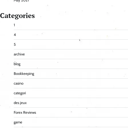
May 2021
Categories
1
4
5
archive
blog
Bookkeeping
casino
categori
des jeux
Forex Reviews
game