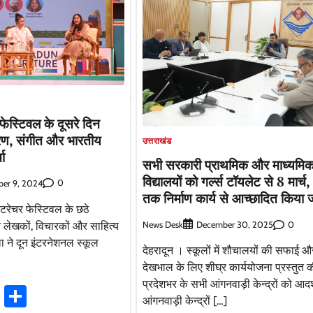
फेस्टिवल के दूसरे दिन
ण, संगीत और भारतीय
उत्तराखंड
चा
सभी सरकारी प्राथमिक और माध्यमि
विद्यालयों को गर्ल्स टॉयलेट से 8 मार्
0
er 9, 2024
तक निर्माण कार्य से आच्छादित किया 
िटरेचर फेस्टिवल के छठे
News Desk
0
न लेखकों, विचारकों और साहित्य
December 30, 2025
ला ने दून इंटरनेशनल स्कूल
देहरादून । स्कूलों में शौचालयों की सफाई औ
देखभाल के लिए शीघ्र कार्ययोजना प्रस्तुत
प्रदेशभर के सभी आंगनवाड़ी केन्द्रों को आदर
ook
stodon
Email
Share
आंगनवाड़ी केन्द्रों […]