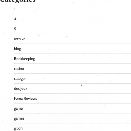
1
4
5
archive
blog
Bookkeeping
casino
categori
des jeux
Forex Reviews
game
games
giochi