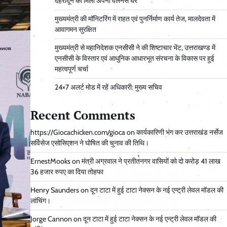
देहरादून को मिला अपना वेलनेस घर
मुख्यमंत्री की मॉनिटरिंग में राहत एवं पुनर्निर्माण कार्य तेज, मालदेवता में
आवागमन सुरक्षित
मुख्यमंत्री से महानिदेशक एनसीसी ने की शिष्टाचार भेंट, उत्तराखण्ड में
एनसीसी के विस्तार एवं आधुनिक आधारभूत संरचना के विकास पर हुई
महत्वपूर्ण चर्चा
24×7 अलर्ट मोड में रहें अधिकारी: मुख्य सचिव
Recent Comments
https://Giocachicken.com/gioca
on
कार्यकारिणी भंग कर उत्तराखंड नर्सेज
सर्विसेज एसोसिएशन ने घोषित की चुनाव की तिथि।
ErnestMooks
on
मंत्री अग्रवाल ने प्रतीतनगर वासियों को दो करोड़ 41 लाख
36 हजार रुपए का दिया तोहफा
Henry Saunders
on
दून टाटा में हुई टाटा नेक्सन के नई एन्ट्री लेवल मॉडल की
लांचिंग।
Jorge Cannon
on
दून टाटा में हुई टाटा नेक्सन के नई एन्ट्री लेवल मॉडल की