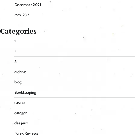
December 2021
May 2021
Categories
1
4
5
archive
blog
Bookkeeping
casino
categori
des jeux
Forex Reviews