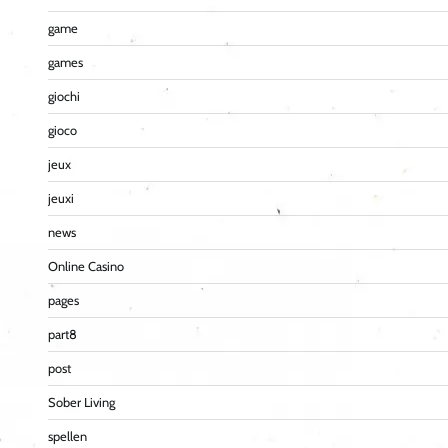
game
games
giochi
gioco
jeux
jeuxi
news
Online Casino
pages
part8
post
Sober Living
spellen