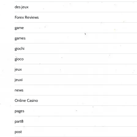
des jeux
Forex Reviews
game
games
giochi
gioco
jeux
jeuxi
news
Online Casino
pages
part8
post