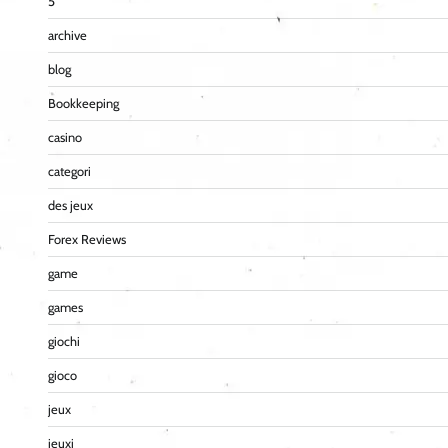
5
archive
blog
Bookkeeping
casino
categori
des jeux
Forex Reviews
game
games
giochi
gioco
jeux
jeuxi