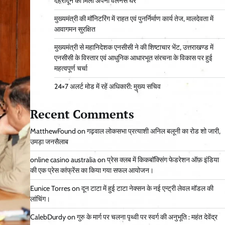
देहरादून को मिला अपना वेलनेस घर
मुख्यमंत्री की मॉनिटरिंग में राहत एवं पुनर्निर्माण कार्य तेज, मालदेवता में
आवागमन सुरक्षित
मुख्यमंत्री से महानिदेशक एनसीसी ने की शिष्टाचार भेंट, उत्तराखण्ड में
एनसीसी के विस्तार एवं आधुनिक आधारभूत संरचना के विकास पर हुई
महत्वपूर्ण चर्चा
24×7 अलर्ट मोड में रहें अधिकारी: मुख्य सचिव
Recent Comments
MatthewFound
on
गढ़वाल लोकसभा प्रत्याशी अनिल बलूनी का रोड शो जारी,
उमड़ा जनसैलाब
online casino australia
on
प्रेस क्लब में किकबॉक्सिंग फेडरेशन ऑफ़ इंडिया
की एक प्रेस कांफ्रेंस का किया गया सफल आयोजन।
Eunice Torres
on
दून टाटा में हुई टाटा नेक्सन के नई एन्ट्री लेवल मॉडल की
लांचिंग।
CalebDurdy
on
गुरु के मार्ग पर चलना पृथ्वी पर स्वर्ग की अनुभूति : महंत देवेंद्र