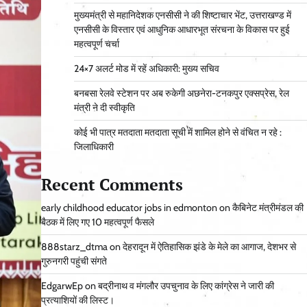
मुख्यमंत्री से महानिदेशक एनसीसी ने की शिष्टाचार भेंट, उत्तराखण्ड में
एनसीसी के विस्तार एवं आधुनिक आधारभूत संरचना के विकास पर हुई
महत्वपूर्ण चर्चा
24×7 अलर्ट मोड में रहें अधिकारी: मुख्य सचिव
बनबसा रेलवे स्टेशन पर अब रुकेगी अछनेरा-टनकपुर एक्सप्रेस, रेल
मंत्री ने दी स्वीकृति
कोई भी पात्र मतदाता मतदाता सूची में शामिल होने से वंचित न रहे :
जिलाधिकारी
Recent Comments
early childhood educator jobs in edmonton
on
कैबिनेट मंत्रीमंडल की
बैठक में लिए गए 10 महत्वपूर्ण फैसले
888starz_dtma
on
देहरादून में ऐतिहासिक झंडे के मेले का आगाज, देशभर से
गुरुनगरी पहुंची संगते
EdgarwEp
on
बद्रीनाथ व मंगलौर उपचुनाव के लिए कांग्रेस ने जारी की
प्रत्याशियों की लिस्ट।