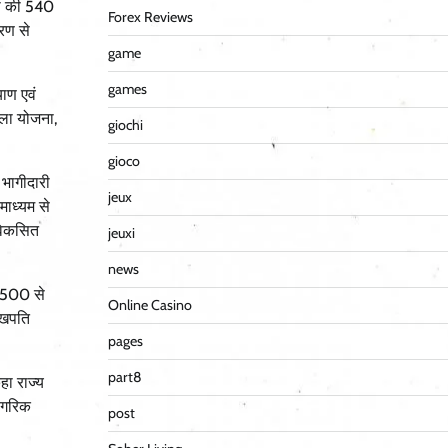
ों की 540
Forex Reviews
ारण से
game
games
याण एवं
वला योजना,
giochi
gioco
 भागीदारी
jeux
माध्यम से
 विकसित
jeuxi
news
र 500 से
Online Casino
लखपति
pages
part8
हा राज्य
नागरिक
post