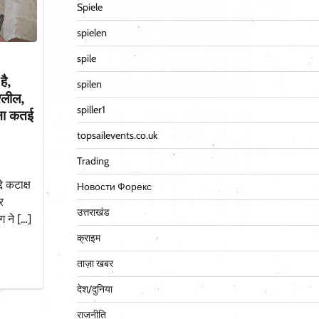
Spiele
spielen
spile
है,
spilen
्लील,
spiller1
रना कतई
topsailevents.co.uk
Trading
े कटाक्ष
Новости Форекс
र
उत्तराखंड
ग ने […]
क्राइम
ताज़ा खबर
देश/दुनिया
राजनीति