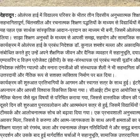
देहरादून :
ओलंपस हाई में विद्यालय परिसर के भीतर तीन दिवसीय अनुभवात्मक शिक्ष
सहभागितापूर्ण, चिंतनशील और रचनात्मक शिक्षण पद्धतियों के माध्यम से विद्यार्थियों
यह पहल एक सार्थक सांस्कृतिक आदान-प्रदान का माध्यम भी बनी, जिसमें ओलंपस हाई क
लिया। साझा शिक्षण अनुभवों के माध्यम से आपसी समझ, सहयोग और सामाजिक स
कार्यक्रम में ओलंपस हाई के प्रबंध निदेशक डॉ. कुनाल शमशेर मल्ला और अकादमिक नि
संबोधित करते हुए उन्हें अपने शैक्षणिक जीवन और दैनिक व्यवहार में सहानुभूति, 
एम्पावरिंग द विज़न प्रोजेक्ट (ईवीपी) के सह-संस्थापक एवं प्रबंध न्यासी यूडॉन
निदेशक त्सेरिंग ग्याल्पो और मनारा एनजीओ की संस्थापक शैली ने भी सहभागिता क
उत्तरदायी और नैतिक रूप से सशक्त व्यक्तित्व निर्माण पर बल दिया।
कार्यक्रम की शुरुआत प्रतिभागियों के आगमन और स्वागत सत्र के साथ हुई। इंटरैक्ट
अपनापन और आपसी विश्वास विकसित किया गया। सीआईए टीम द्वारा आयोजित भूमिका-
नैतिक चेतना जैसे मूल विषयों से परिचित कराया गया, जिससे वास्तविक जीवन की प
दूसरे दिन की शुरुआत पुनरावलोकन और आत्ममंथन सत्र से हुई, जिसमें विद्यार्थिय
टीमवर्क और आलोचनात्मक सोच को बढ़ावा दिया गया। एक प्रभावशाली अनुभवात्मक सत्
अवसर मिला, जिससे वे करुणा और आत्म-जागरूकता के साथ अपनी क्षमताओं का सक
शिक्षण यात्रा को रंगमंच, कला और रचनात्मक लेखन गतिविधियों ने और समृद्ध बनाया, जि
प्रदर्शन और उसके बाद हुई मार्गदर्शित चर्चाओं ने सहानुभूति, सामाजिक उत्तरदाय