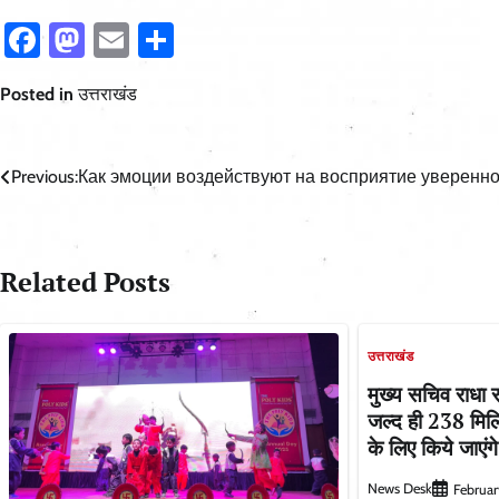
Facebook
Mastodon
Email
Share
Posted in
उत्तराखंड
Post
Previous:
Как эмоции воздействуют на восприятие уверенн
navigation
Related Posts
उत्तराखंड
मुख्य सचिव राधा रतूड़
जल्द ही 238 मि
के लिए किये जाएं
News Desk
Februar