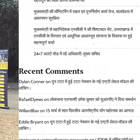
देहरादून को मिला अपना वेलनेस घर
मुख्यमंत्री की मॉनिटरिंग में राहत एवं पुनर्निर्माण कार्य तेज, मालदेवता में
आवागमन सुरक्षित
मुख्यमंत्री से महानिदेशक एनसीसी ने की शिष्टाचार भेंट, उत्तराखण्ड में
एनसीसी के विस्तार एवं आधुनिक आधारभूत संरचना के विकास पर हुई
महत्वपूर्ण चर्चा
24×7 अलर्ट मोड में रहें अधिकारी: मुख्य सचिव
Recent Comments
Dylan Conner
on
दून टाटा में हुई टाटा नेक्सन के नई एन्ट्री लेवल मॉडल की
लांचिंग।
RafaelDyews
on
लोकसभा प्रत्याशी उमेश कुमार को यूआरपीए ने दिया समर्थन
WillardBax
on
15 मार्च से सात दिवसीय अंतर्राष्ट्रीय योग महोत्सव का आगाज़
Eddie Bryant
on
दून टाटा में हुई टाटा नेक्सन के नई एन्ट्री लेवल मॉडल की
लांचिंग।
сварщик в новосибирске вакансии
on
UDEM ने लंबित मांगों पर