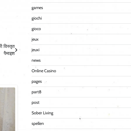
games
giochi
gioco
jeux
ी विस्तृत
jeuxi
पैमाइश
news
Online Casino
pages
part8
post
Sober Living
spellen