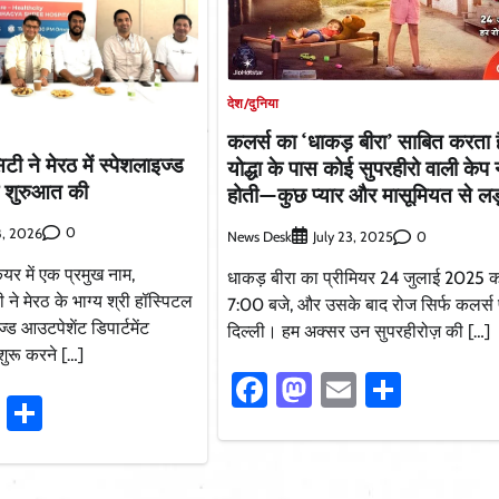
देश/दुनिया
कलर्स का ‘धाकड़ बीरा’ साबित करता 
टी ने मेरठ में स्पेशलाइज्ड
योद्धा के पास कोई सुपरहीरो वाली केप 
ी शुरुआत की
होती—कुछ प्यार और मासूमियत से लड़त
0
8, 2026
News Desk
0
July 23, 2025
यर में एक प्रमुख नाम,
धाकड़ बीरा का प्रीमियर 24 जुलाई 2025 
ने मेरठ के भाग्य श्री हॉस्पिटल
7:00 बजे, और उसके बाद रोज सिर्फ कलर्स 
्ड आउटपेशेंट डिपार्टमेंट
दिल्ली। हम अक्सर उन सुपरहीरोज़ की […]
शुरू करने […]
Facebook
Mastodon
Email
Share
ook
stodon
Email
Share