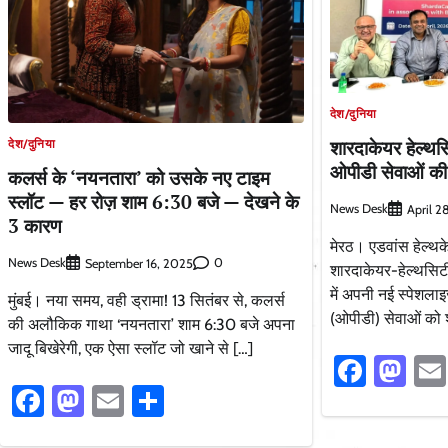
देश/दुनिया
शारदाकेयर हेल्थसि
देश/दुनिया
ओपीडी सेवाओं क
कलर्स के ‘नयनतारा’ को उसके नए टाइम
स्लॉट — हर रोज़ शाम 6:30 बजे — देखने के
News Desk
April 2
3 कारण
मेरठ। एडवांस हेल्थके
News Desk
0
September 16, 2025
शारदाकेयर-हेल्थसिटी 
में अपनी नई स्पेशलाइज
मुंबई। नया समय, वही ड्रामा! 13 सितंबर से, कलर्स
(ओपीडी) सेवाओं को 
की अलौकिक गाथा ‘नयनतारा’ शाम 6:30 बजे अपना
जादू बिखेरेगी, एक ऐसा स्लॉट जो खाने से […]
Faceb
Ma
Facebook
Mastodon
Email
Share