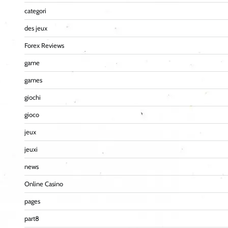
categori
des jeux
Forex Reviews
game
games
giochi
gioco
jeux
jeuxi
news
Online Casino
pages
part8