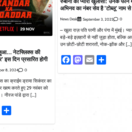
रुबीना का प्यारा खुलासा: उनके फोन मे
अभिनव का नंबर सेव है ‘टोब्लू’ नाम से
News Desk
0
September 3, 2025
– खुला राज़ पति पत्नी और पंगा में मुंबई। प्या
बड़े-बड़े इज़हारों से नहीं जुड़ा होता, बल्कि 
उन छोटी-छोटी शरारतों, नोक-झोंक और […]
हुआ… नेटफ्लिक्स की
Facebook
Mastodon
Email
Share
दर’ इस दिन प्रसारित होगी
0
er 8, 2024
्स का क्राईम ड्रामा सिकंदर का
ार खत्म करते हुए 29 नवंबर को
। नीरज पांडे द्वारा […]
ook
stodon
Email
Share