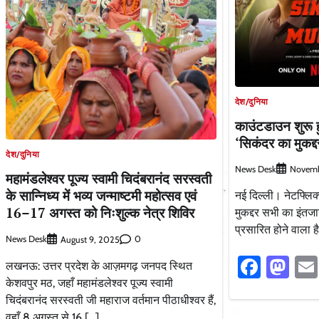
देश/दुनिया
काउंटडाउन शुरू 
‘सिकंदर का मुकद्
देश/दुनिया
News Desk
Novemb
महामंडलेश्वर पूज्य स्वामी चिदंबरानंद सरस्वती
के सान्निध्य में भव्य जन्माष्टमी महोत्सव एवं
नई दिल्ली। नेटफ्लिक
16–17 अगस्त को निःशुल्क नेत्र शिविर
मुकद्दर सभी का इंतज
प्रसारित होने वाला है
News Desk
0
August 9, 2025
Faceb
Ma
लखनऊ: उत्तर प्रदेश के आज़मगढ़ जनपद स्थित
केशवपुर मठ, जहाँ महामंडलेश्वर पूज्य स्वामी
चिदंबरानंद सरस्वती जी महाराज वर्तमान पीठाधीश्वर हैं,
वहाँ 8 अगस्त से 16 […]