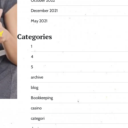
October 2022
December 2021
May 2021
Categories
1
4
5
archive
blog
Bookkeeping
casino
categori