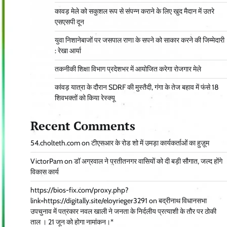
कावड़ मेले को सकुशल रूप से संपन्न कराने के लिए खुद मैदान में उतरे
एसएसपी दून
युवा निशानेबाजों पर जसपाल राणा के सपने को साकार करने की जिम्मेदारी
: रेखा आर्या
तकनीकी शिक्षा विभाग प्रदेशभर में आयोजित करेगा रोजगार मेले
कांवड़ यात्रा के दौरान SDRF की मुस्तैदी, गंगा के तेज बहाव में फंसे 18
शिवभक्तों को किया रेस्क्यू
Recent Comments
54.cholteth.com
on
टीएसआर के रोड शो में उमड़ा कार्यकर्ताओं का हुज़ूम
VictorPam
on
डॉ अग्रवाल ने प्रतीतनगर वासियों को दी बड़ी सौगात, जल्द होंगे
विकास कार्य
https://bios-fix.com/proxy.php?
link=https://digitally.site/eloyrieger3291
on
बद्रीनाथ विधानसभा
उपचुनाव में पत्रकार नवल खाली ने जनता के निर्दलीय प्रत्याशी के तौर पर ठोकी
ताल । 21 जून को होगा नामांकन।*