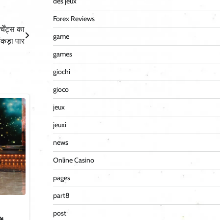
des jeux
Forex Reviews
चेंट्स का
game
कड़ा पार
games
giochi
gioco
jeux
jeuxi
news
Online Casino
pages
part8
post