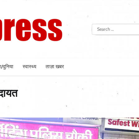
Search
for:
श/दुनिया
स्वास्थ्य
ताज़ा खबर
िदायत