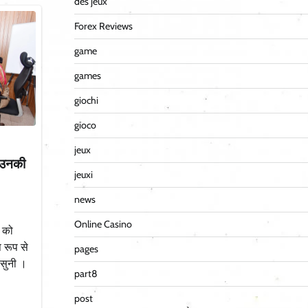
des jeux
Forex Reviews
game
games
giochi
gioco
jeux
र उनकी
jeuxi
news
Online Casino
र को
 रूप से
pages
 सुनी ।
part8
post