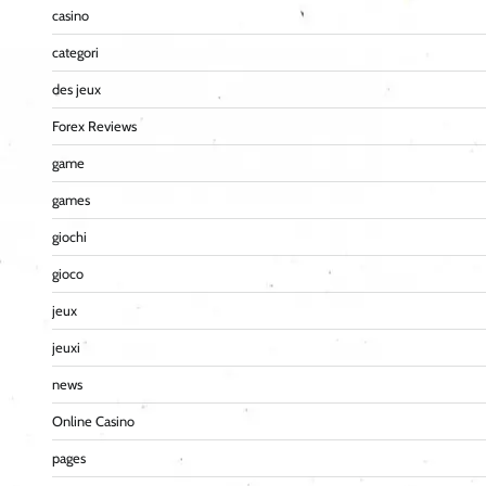
casino
categori
des jeux
Forex Reviews
game
games
giochi
gioco
jeux
jeuxi
news
Online Casino
pages