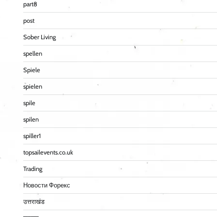
part8
post
Sober Living
spellen
Spiele
spielen
spile
spilen
spiller1
topsailevents.co.uk
Trading
Новости Форекс
उत्तराखंड