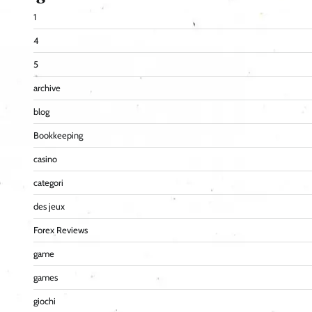
1
4
5
archive
blog
Bookkeeping
casino
categori
des jeux
Forex Reviews
game
games
giochi