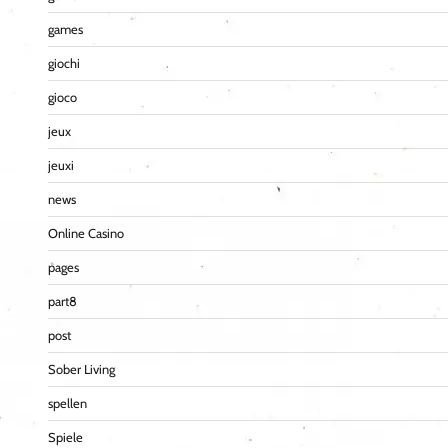
games
giochi
gioco
jeux
jeuxi
news
Online Casino
pages
part8
post
Sober Living
spellen
Spiele