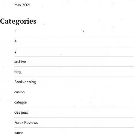
May 2021
Categories
1
4
5
archive
blog
Bookkeeping
casino
categori
des jeux
Forex Reviews
game