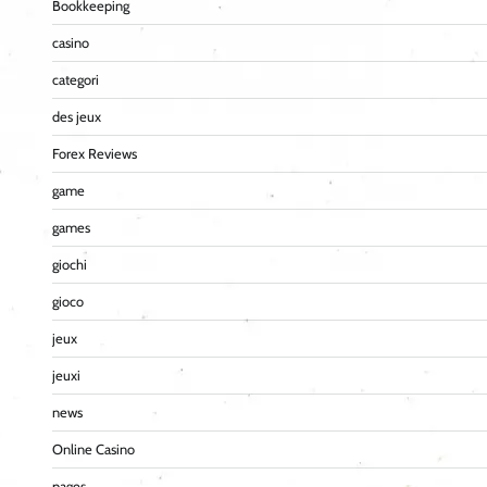
Bookkeeping
casino
categori
des jeux
Forex Reviews
game
games
giochi
gioco
jeux
jeuxi
news
Online Casino
pages