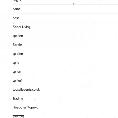
part8
post
Sober Living
spellen
Spiele
spielen
spile
spilen
spiller1
topsailevents.co.uk
Trading
Новости Форекс
उत्तराखंड