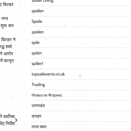
Sober Living
ुए बिल्डर
spellen
र नगर
Spiele
 शुरू कर
spielen
बिल्डर ने
spile
ध शर्मा
spilen
 ने आरोप
ें कानून
spiller1
topsailevents.co.uk
Trading
Новости Форекс
उत्तराखंड
क्राइम
 सर्वोच्च
िए निर्देश
ताज़ा खबर