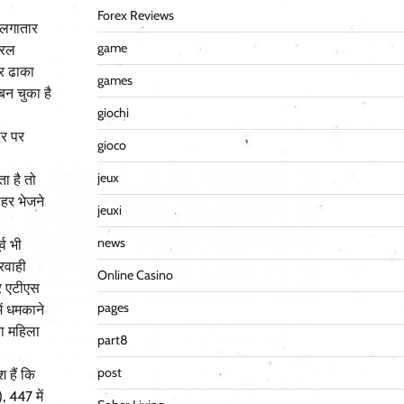
Forex Reviews
र लगातार
game
यरल
ार ढाका
games
बन चुका है
giochi
ार पर
gioco
jeux
ा है तो
ाहर भेजने
jeuxi
news
्व भी
रवाही
Online Casino
कर एटीएस
pages
ें धमकाने
वा महिला
part8
post
 हैं कि
 447 में