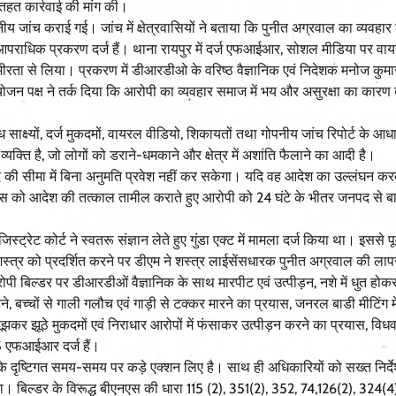
 तहत कार्रवाई की मांग की।
ीय जांच कराई गई। जांच में क्षेत्रवासियों ने बताया कि पुनीत अग्रवाल का व्यवहा
 आपराधिक प्रकरण दर्ज हैं। थाना रायपुर में दर्ज एफआईआर, सोशल मीडिया पर वा
ंभीरता से लिया। प्रकरण में डीआरडीओ के वरिष्ठ वैज्ञानिक एवं निदेशक मनोज कुम
योजन पक्ष ने तर्क दिया कि आरोपी का व्यवहार समाज में भय और असुरक्षा का कारण 
।
ध साक्ष्यों, दर्ज मुकदमों, वायरल वीडियो, शिकायतों तथा गोपनीय जांच रिपोर्ट के आध
यक्ति है, जो लोगों को डराने-धमकाने और क्षेत्र में अशांति फैलाने का आदी है।
 की सीमा में बिना अनुमति प्रवेश नहीं कर सकेगा। यदि वह आदेश का उल्लंघन करत
पुलिस को आदेश की तत्काल तामील कराते हुए आरोपी को 24 घंटे के भीतर जनपद से ब
्रेट कोर्ट ने स्वतरू संज्ञान लेते हुए गुंडा एक्ट में मामला दर्ज किया था। इससे पूर
शस्त्र को प्रदर्शित करने पर डीएम ने शस्त्र लाईसेंसधारक पुनीत अग्रवाल की लाप
ोपी बिल्डर पर डीआरडीओं वैज्ञानिक के साथ मारपीट एवं उत्पीड़न, नशे में धुत हो
ने, बच्चों से गाली गलौच एवं गाड़ी से टक्कर मारने का प्रयास, जनरल बाडी मीटिंग म
नबूझकर झूठे मुकदमों एवं निराधार आरोपों में फंसाकर उत्पीड़न करने का प्रयास, विध
05 एफआईआर दर्ज हैं।
ा के दृष्टिगत समय-समय पर कड़े एक्शन लिए है। साथ ही अधिकारियों को सख्त निर्देश
। बिल्डर के विरूद्ध बीएनएस की धारा 115 (2), 351(2), 352, 74,126(2), 324(4),