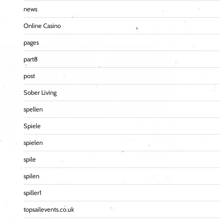
news
Online Casino
pages
part8
post
Sober Living
spellen
Spiele
spielen
spile
spilen
spiller1
topsailevents.co.uk