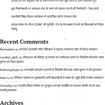
कावड़ मेले को सकुशल रूप से संपन्न कराने के लिए खुद मैदान में उतरे एसएसपी दून
युवा निशानेबाजों पर जसपाल राणा के सपने को साकार करने की जिम्मेदारी : रेखा आर्या
तकनीकी शिक्षा विभाग प्रदेशभर में आयोजित करेगा रोजगार मेले
कांवड़ यात्रा के दौरान SDRF की मुस्तैदी, गंगा के तेज बहाव में फंसे 18 शिवभक्तों को किया
रेस्क्यू
Recent Comments
Normanbut
on
कांग्रेस प्रत्याशी गणेश गोदियाल ने गढ़वाल लोकसभा सीट से किया नामांकन
mostbet_dpSt
on
टीएसआर को हरिद्वार से भाजपा का उम्मीदवार बनाने पर निर्दलीय विधायक उमेश
कुमार को मिला इजाफा
Anthonyphype
on
उत्तराखंड कांग्रेस प्रभारी से निर्दलीय विधायक उमेश कुमार ने की मुलाकात
tiwar.ru
on
नैनीताल प्रवास पर मुख्यमंत्री धामी खिलाड़ियों से रूबरू हो, पहुंचे बीडी पाण्डेय अस्पताल*
VictorPam
on
राष्ट्रीय विज्ञान दिवस पर गुरुकुल कांगड़ी समविवि एवं प्रकल्प नमामि गंगे के मध्य
एमओयू हस्ताक्षर
Archives