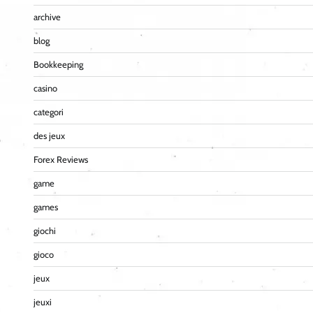
archive
blog
Bookkeeping
casino
categori
des jeux
Forex Reviews
game
games
giochi
gioco
jeux
jeuxi