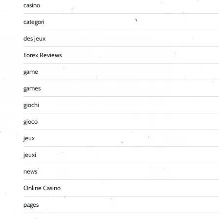
casino
categori
des jeux
Forex Reviews
game
games
giochi
gioco
jeux
jeuxi
news
Online Casino
pages