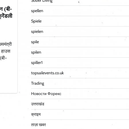
Sober Living
डन (बी-
spellen
्रेंडली
Spiele
spielen
spile
ख्यमंत्री
ट हाउस
spilen
 (बी-
spiller1
topsailevents.co.uk
Trading
Новости Форекс
उत्तराखंड
क्राइम
ताज़ा खबर