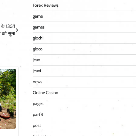
Forex Reviews
game
के 135वें
games
 को सुना
giochi
gioco
jeux
jeuxi
news
Online Casino
pages
part8
post