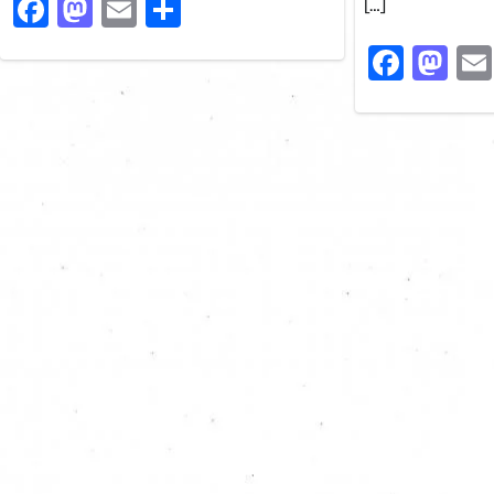
Facebook
Mastodon
Email
Share
[…]
Faceb
Ma