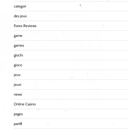
categori
des jeux
Forex Reviews
game
games
giochi
gioco
jeux
jeuxi
news
Online Casino
pages
part8