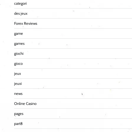
categori
des jeux
Forex Reviews
game
games
giochi
gioco
jeux
jeuxi
news
Online Casino
pages
part8