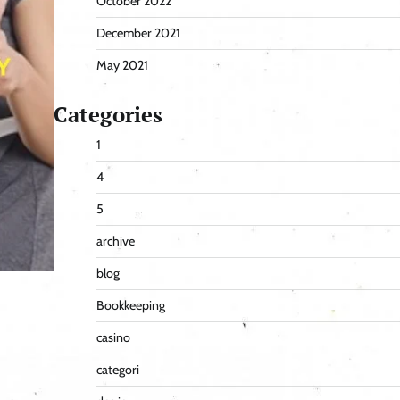
October 2022
December 2021
May 2021
Categories
1
4
5
archive
blog
Bookkeeping
casino
categori