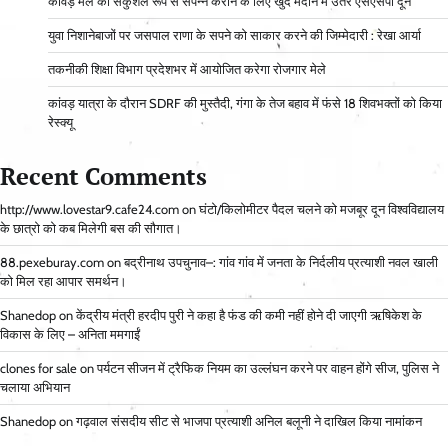
कावड़ मेले को सकुशल रूप से संपन्न कराने के लिए खुद मैदान में उतरे एसएसपी दून
युवा निशानेबाजों पर जसपाल राणा के सपने को साकार करने की जिम्मेदारी : रेखा आर्या
तकनीकी शिक्षा विभाग प्रदेशभर में आयोजित करेगा रोजगार मेले
कांवड़ यात्रा के दौरान SDRF की मुस्तैदी, गंगा के तेज बहाव में फंसे 18 शिवभक्तों को किया
रेस्क्यू
Recent Comments
http://www.lovestar9.cafe24.com
on
घंटो/किलोमीटर पैदल चलने को मजबूर दून विश्वविद्यालय
के छात्रो को कब मिलेगी बस की सौगात।
88.pexeburay.com
on
बद्रीनाथ उपचुनाव–: गांव गांव में जनता के निर्दलीय प्रत्याशी नवल खाली
को मिल रहा आपार समर्थन।
Shanedop
on
केंद्रीय मंत्री हरदीप पुरी ने कहा है फंड की कमी नहीं होने दी जाएगी ऋषिकेश के
विकास के लिए – अनिता ममगाईं
clones for sale
on
पर्यटन सीजन में ट्रैफिक नियम का उल्लंघन करने पर वाहन होंगे सीज, पुलिस ने
चलाया अभियान
Shanedop
on
गढ़वाल संसदीय सीट से भाजपा प्रत्याशी अनिल बलूनी ने दाखिल किया नामांकन