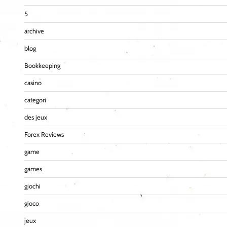
5
archive
blog
Bookkeeping
casino
categori
des jeux
Forex Reviews
game
games
giochi
gioco
jeux